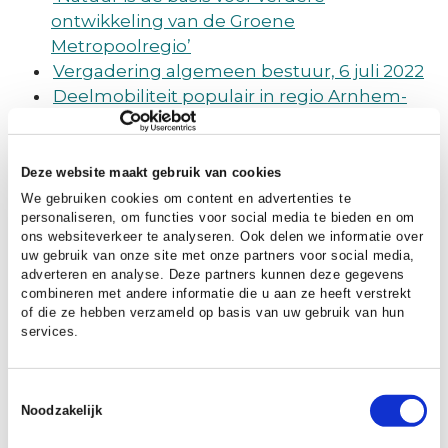
ontwikkeling van de Groene
Metropoolregio’
Vergadering algemeen bestuur, 6 juli 2022
Deelmobiliteit populair in regio Arnhem-
Nijmegen
Conceptueel en Circulair Bouwen in de
Groene Metropoolregio
Deze website maakt gebruik van cookies
Regionale agenda 2023-2024 gereed
We gebruiken cookies om content en advertenties te
personaliseren, om functies voor social media te bieden en om
Arnout Smit vertrekt en gaat aan de slag bij
ons websiteverkeer te analyseren. Ook delen we informatie over
Alliander
uw gebruik van onze site met onze partners voor social media,
Beter voorbereid reizen tussen de Duitse
adverteren en analyse. Deze partners kunnen deze gegevens
grens en Arnhem met A12 Drukte Alert
combineren met andere informatie die u aan ze heeft verstrekt
of die ze hebben verzameld op basis van uw gebruik van hun
Ministerie heeft aanvraag ontheffing
services.
gascontract toegekend
Regiosafari door gemeenten Berg en Dal
Toestemmingsselectie
en Heumen
Noodzakelijk
Extra €250.000 beschikbaar voor
versnelling woningbouw