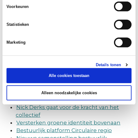
Werkbezoek minister Bruins Slot aan regio
Voorkeuren
Arnhem-Nijmegen in teken Regio Deal
Duurzaam reizen naar de campus
Statistieken
stimuleren
Werkbezoek minister Jetten aan Groene
Marketing
Metropoolregio Arnhem-Nijmegen
Op naar nóg meer deelfietsen en -scooters
in de regio Arnhem-Nijmegen
Details tonen
Regio Overleg(t)
Alle cookies toestaan
In Brussel voor European Week of Regions
and Cities
Nieuwe samenstelling bestuurlijk
Alleen noodzakelijke cookies
opgaveteam Ontspannen regio
Nick Derks gaat voor de kracht van het
collectief
Versterken groene identiteit bovenaan
Bestuurlijk platform Circulaire regio