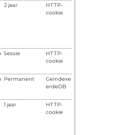
2 jaar
HTTP-
cookie
n
Sessie
HTTP-
cookie
n
Permanent
Geïndexe
erdeDB
n
1 jaar
HTTP-
cookie