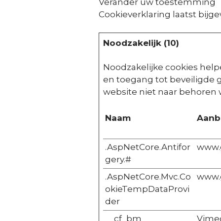
Verander uw toestemming
Cookieverklaring laatst bijg
Noodzakelijk (10)
Noodzakelijke cookies help
en toegang tot beveiligde 
website niet naar behoren 
Naam
Aanb
.AspNetCore.Antifor
www.
gery.#
.AspNetCore.Mvc.Co
www.
okieTempDataProvi
der
__cf_bm
Vime