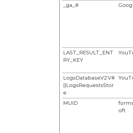
_ga_#
Goog
LAST_RESULT_ENT
YouT
RY_KEY
LogsDatabaseV2:V#
YouT
||LogsRequestsStor
e
MUID
forms
oft