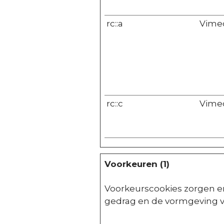
rc::a
Vime
rc::c
Vime
Voorkeuren (1)
Voorkeurscookies zorgen er
gedrag en de vormgeving va