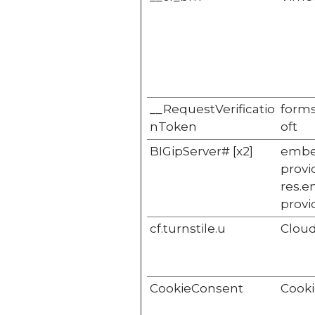
__RequestVerificatio
forms
nToken
oft
BIGipServer# [x2]
embe
provi
res.e
provi
cf.turnstile.u
Cloud
CookieConsent
Cooki