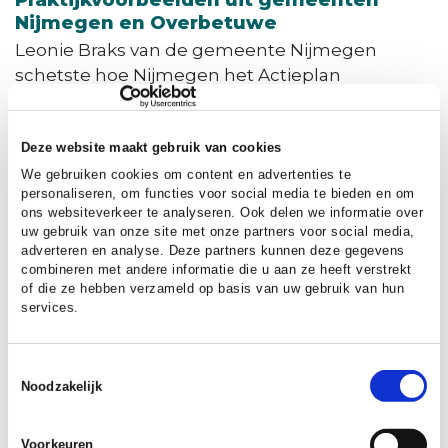
Nijmegen en Overbetuwe
Leonie Braks van de gemeente Nijmegen
schetste hoe Nijmegen het Actieplan
Netcongestie Gelderland heeft vertaald naar
lokaal beleid, met aandacht voor onder andere
het Masterplan Netcongestie 1.0, de
Deze website maakt gebruik van cookies
warmtevisie ‘Oude stad, nieuwe warmte’ en de
We gebruiken cookies om content en advertenties te
personaliseren, om functies voor social media te bieden en om
Lokale Energie Strategie. Haar verhaal
ons websiteverkeer te analyseren. Ook delen we informatie over
onderstreepte dat gemeenten alleen samen
uw gebruik van onze site met onze partners voor social media,
ruimte kunnen creëren op het elektriciteitsnet.
adverteren en analyse. Deze partners kunnen deze gegevens
combineren met andere informatie die u aan ze heeft verstrekt
Een goede afstemming van warmte-
of die ze hebben verzameld op basis van uw gebruik van hun
oplossingen is daarbij van cruciaal belang.
services.
Tom Verhoef van de gemeente Overbetuwe
Toestemmingsselectie
belichtte de warmtetransitie in een gemeente
Noodzakelijk
met veel kleine kernen. Hij liet zien hoe de
warmtevraagdichtheid per kern verschilt en
Voorkeuren