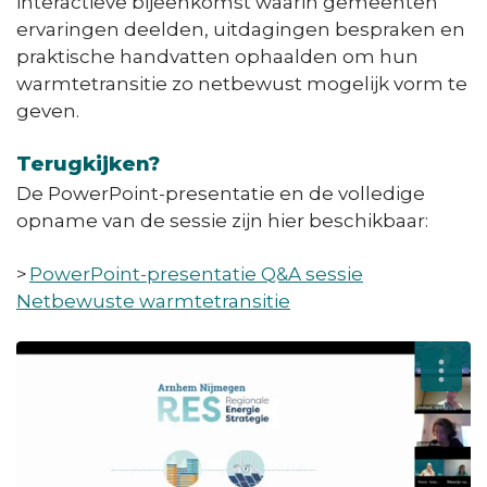
interactieve bijeenkomst waarin gemeenten
ervaringen deelden, uitdagingen bespraken en
praktische handvatten ophaalden om hun
warmtetransitie zo netbewust mogelijk vorm te
geven.
Terugkijken?
De PowerPoint-presentatie en de volledige
opname van de sessie zijn hier beschikbaar:
>
PowerPoint-presentatie Q&A sessie
Netbewuste warmtetransitie
Hier staat een video die gebruik maakt
van
statistics cookies
.