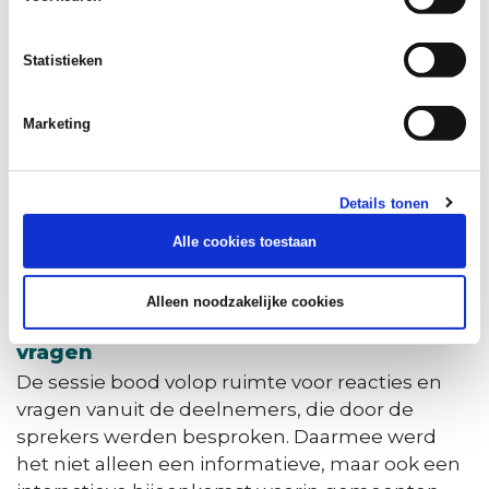
ging in op de aanpak van het
warmteprogramma in het gebied Herveld-
Andelst-Zetten (HAZ). In dit gebied met een
Statistieken
lage bebouwingsdichtheid is een
Energiewerkgroep actief die samen met de
Marketing
gemeente onderzoek doet en projecten
initieert op het gebied van het integrale
energiesysteem waarbij collectieve warmte,
Details tonen
energieopwekking, energieopslag en
Alle cookies toestaan
woningverduurzaming lokaal aan elkaar wordt
verbonden.
Alleen noodzakelijke cookies
Interactieve sessie met ruimte voor
vragen
De sessie bood volop ruimte voor reacties en
vragen vanuit de deelnemers, die door de
sprekers werden besproken. Daarmee werd
het niet alleen een informatieve, maar ook een