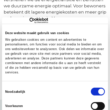
we duurzame energie optimaal. Voor bewoners
betekent dit lagere energiekosten en meer grip
op hun eigen energie. Voor
projectontwikkelaars betekent het dat
projecten realiseerbaar zijn binnen de
Deze website maakt gebruik van cookies
bestaande netcapaciteit, zonder lange
We gebruiken cookies om content en advertenties te
wachttijden. En voor de maatschappij ontstaat
personaliseren, om functies voor social media te bieden en om
er een betaalbare en toekomstbestendige
ons websiteverkeer te analyseren. Ook delen we informatie over
uw gebruik van onze site met onze partners voor social media,
energie-infrastructuur die ook op grote schaal
adverteren en analyse. Deze partners kunnen deze gegevens
werkt.
combineren met andere informatie die u aan ze heeft verstrekt
of die ze hebben verzameld op basis van uw gebruik van hun
services.
De Groene Metropoolregio werkt samen in het
consortium met Heijmans, WePositive, TNO en
Currentt
Toestemmingsselectie
Noodzakelijk
Voorkeuren
Drie pilots