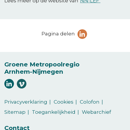
Lees meer op de website van
NN-LEF
Deel
Pagina delen
pagina
(Opent in een ni
op
LinkedIn
Groene Metropoolregio
Arnhem-Nijmegen
Volg
Volg
ons
ons
(Opent in een nieuw venster)
(Opent in een nieuw venster)
op
op
Privacyverklaring
Cookies
Colofon
LinkedIn
vimeo
Sitemap
Toegankelijkheid
Webarchief
Contact