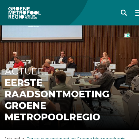
ACTUEEL
EERSTE
RAADSONTMOETING
GROENE
METROPOOLREGIO
Actueel
Eerste raadsontmoeting Groene Metropoolregio