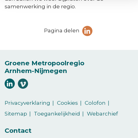
samenwerking in de regio.
Deel
Pagina delen
pagina
(Opent in een ni
op
LinkedIn
Groene Metropoolregio
Arnhem-Nijmegen
Volg
Volg
ons
ons
(Opent in een nieuw venster)
(Opent in een nieuw venster)
op
op
Privacyverklaring
Cookies
Colofon
LinkedIn
vimeo
Sitemap
Toegankelijkheid
Webarchief
Contact