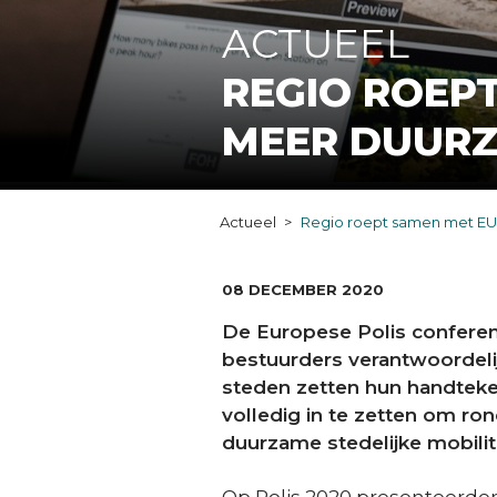
ACTUEEL
REGIO ROEPT
MEER DUURZ
Actueel
Regio roept samen met EU 
DATUM:
08 DECEMBER 2020
De Europese Polis conferen
bestuurders verantwoordelij
steden zetten hun handteke
volledig in te zetten om ro
duurzame stedelijke mobilite