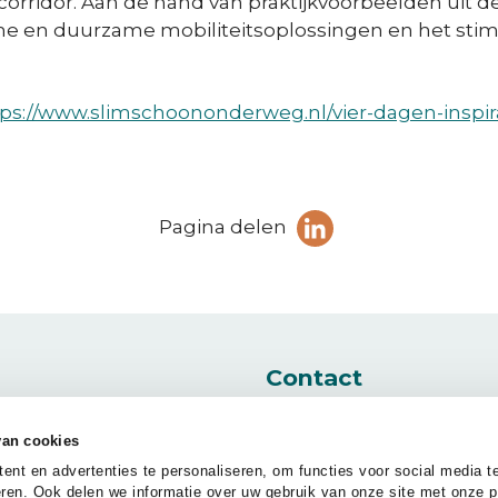
 corridor. Aan de hand van praktijkvoorbeelden uit
mme en duurzame mobiliteitsoplossingen en het st
tps://www.slimschoononderweg.nl/vier-dagen-inspi
Deel
Pagina delen
pagina
(Opent in een ni
op
LinkedIn
Contact
Nieuwe Stationsstraat 1
6811 KS Arnhem
van cookies
nt en advertenties te personaliseren, om functies voor social media t
ren. Ook delen we informatie over uw gebruik van onze site met onze p
Bereikbaarheid