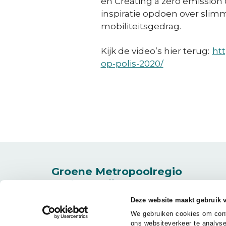
en Creating a zero emission
inspiratie opdoen over sli
mobiliteitsgedrag.
Kijk de video’s hier terug:
ht
op-polis-2020/
Groene Metropoolregio
Arnhem-Nijmegen
Deze website maakt gebruik 
Volg
Volg
We gebruiken cookies om conte
ons
ons
(Opent in een nieuw venster)
(Opent in een nieuw venster)
ons websiteverkeer te analyse