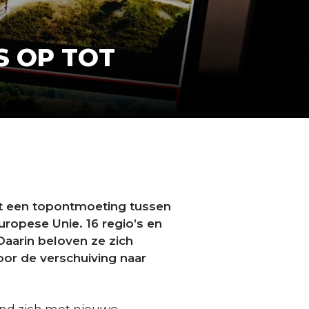
S OP TOT
et een topontmoeting tussen
ropese Unie. 16 regio’s en
aarin beloven ze zich
oor de verschuiving naar