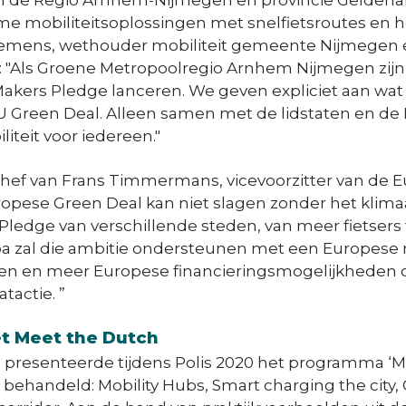
n de Regio Arnhem-Nijmegen en provincie Gelderl
me mobiliteitsoplossingen met snelfietsroutes en
Tiemens, wethouder mobiliteit gemeente Nijmegen en
"Als Groene Metropoolregio Arnhem Nijmegen zijn 
akers Pledge lanceren. We geven expliciet aan wat o
EU Green Deal. Alleen samen met de lidstaten en d
teit voor iedereen."
hef van Frans Timmermans, vicevoorzitter van de
opese Green Deal kan niet slagen zonder het klima
Pledge van verschillende steden, van meer fietsers
opa zal die ambitie ondersteunen met een Europese
den en meer Europese financieringsmogelijkheden o
tactie. ”
et Meet the Dutch
resenteerde tijdens Polis 2020 het programma ‘Mee
 behandeld: Mobility Hubs, Smart charging the city,