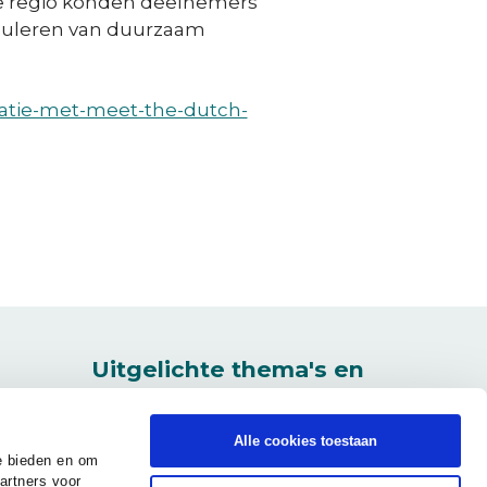
 de regio konden deelnemers
imuleren van duurzaam
ratie-met-meet-the-dutch-
euw venster)
Uitgelichte thema's en
vacatures
0
Regioagendacommissie
Alle cookies toestaan
Slim & Schoon Onderweg
e bieden en om
artners voor
Regionale Energiestrategie