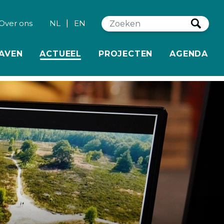
|
Zo
Over ons
NL
EN
(HUIDIGE)
AVEN
ACTUEEL
PROJECTEN
AGENDA