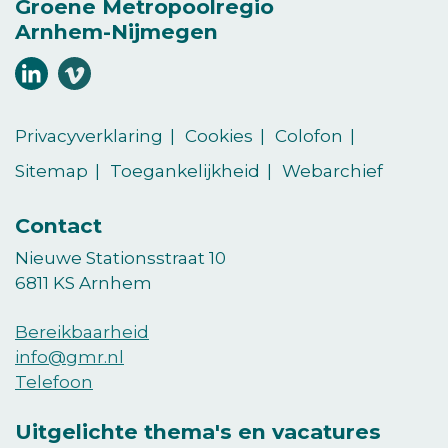
Groene Metropoolregio
Arnhem-Nijmegen
Volg
Volg
ons
ons
(Opent in een nieuw venster)
(Opent in een nieuw venster)
op
op
Privacyverklaring
Cookies
Colofon
LinkedIn
vimeo
Sitemap
Toegankelijkheid
Webarchief
Contact
Nieuwe Stationsstraat 10
6811 KS Arnhem
Bereikbaarheid
info@gmr.nl
Telefoon
Uitgelichte thema's en vacatures