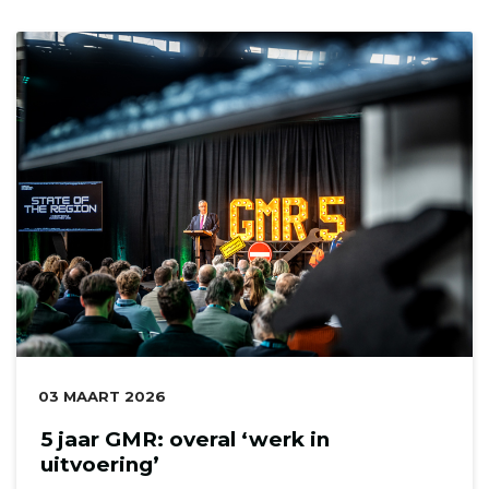
DATUM:
03 MAART 2026
5 jaar GMR: overal ‘werk in
uitvoering’