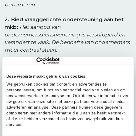
bevorderen.
2. Bied vraaggerichte ondersteuning aan het
mkb:
Het aanbod van
ondernemersdienstverlening is versnipperd en
verandert te vaak. De behoefte van ondernemers
moet centraal staan.
3. EZK pakt de stelselverantwoordelijkheid:
Versnippering moet worden voorkomen en het
Deze website maakt gebruik van cookies
aanbod moet worden gecoördineerd, met focus
We gebruiken cookies om content en advertenties te
op transities.
personaliseren, om functies voor social media te bieden en om
ons websiteverkeer te analyseren. Ook delen we informatie over
4. Zet de uitvoerders in hun kracht:
Er is te
uw gebruik van onze site met onze partners voor social media,
adverteren en analyse. Deze partners kunnen deze gegevens
weinig aandacht voor de uitvoering van beleid.
combineren met andere informatie die u aan ze heeft verstrekt
Meer balans is nodig tussen beleid (‘wat’) en
of die ze hebben verzameld op basis van uw gebruik van hun
uitvoering (‘hoe’).
services.