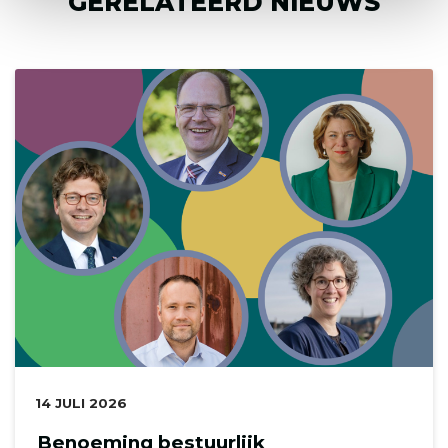
GERELATEERD NIEUWS
DATUM:
14 JULI 2026
Benoeming bestuurlijk