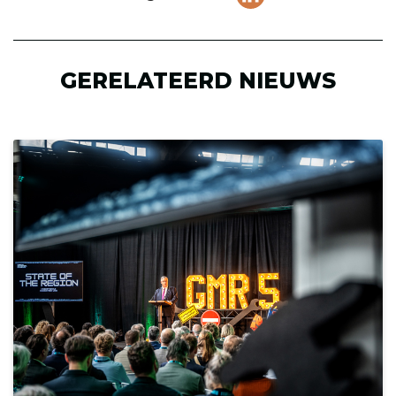
pagina
(Opent in een ni
op
LinkedIn
GERELATEERD NIEUWS