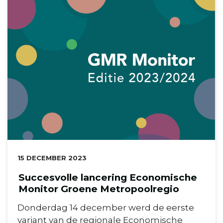
DATUM:
15 DECEMBER 2023
Succesvolle lancering Economische
Monitor Groene Metropoolregio
Donderdag 14 december werd de eerste
variant van de regionale Economische