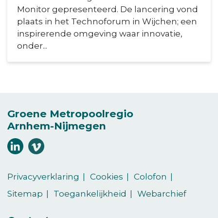
Monitor gepresenteerd. De lancering vond
plaats in het Technoforum in Wijchen; een
inspirerende omgeving waar innovatie,
onder...
Groene Metropoolregio
Arnhem-Nijmegen
Volg
Volg
ons
ons
(Opent in een nieuw venster)
(Opent in een nieuw venster)
op
op
Privacyverklaring
Cookies
Colofon
LinkedIn
vimeo
Sitemap
Toegankelijkheid
Webarchief