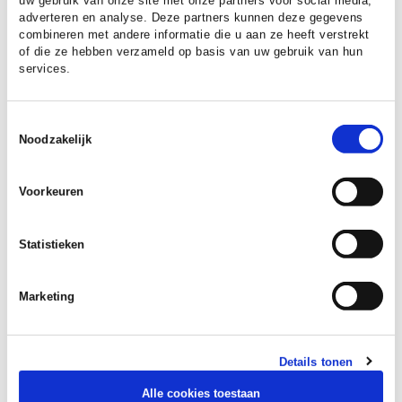
uw gebruik van onze site met onze partners voor social media,
adverteren en analyse. Deze partners kunnen deze gegevens
combineren met andere informatie die u aan ze heeft verstrekt
of die ze hebben verzameld op basis van uw gebruik van hun
services.
Toestemmingsselectie
Noodzakelijk
Voorkeuren
DATUM:
19 DECEMBER 2025
Regiocongres 2026 Werk in
Statistieken
uitvoering
Marketing
Na vijf jaar van plannen en
strategievorming is het moment
aangebroken om concrete stappen te
Details tonen
zetten. Wij hebben het genoegen je uit te
nodigen voor de vijfde editie van het
Alle cookies toestaan