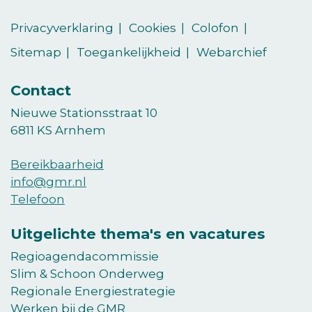
(Opent in een nieuw venster)
(Opent in een nieuw venster)
op
op
Privacyverklaring
Cookies
Colofon
LinkedIn
vimeo
Sitemap
Toegankelijkheid
Webarchief
Contact
Nieuwe Stationsstraat 10
6811 KS Arnhem
Bereikbaarheid
info@gmr.nl
Telefoon
Uitgelichte thema's en vacatures
Regioagendacommissie
Slim & Schoon Onderweg
Regionale Energiestrategie
Werken bij de GMR