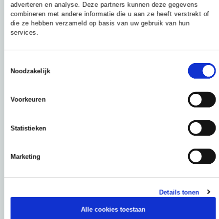
adverteren en analyse. Deze partners kunnen deze gegevens
combineren met andere informatie die u aan ze heeft verstrekt of
die ze hebben verzameld op basis van uw gebruik van hun
services.
Toestemmingsselectie
Noodzakelijk
DATUM:
22 JULI 2026
Het Spraakwaterfestival
Voorkeuren
De Stichting Landschapstriënnale en de
Statistieken
Groene Metropoolregio Arnhem-Nijmegen
nodigen je uit voor een inspirerend en
interactief kennisfestival over de
Marketing
veranderende dynamiek van water in het
landschap.
Details tonen
Alle cookies toestaan