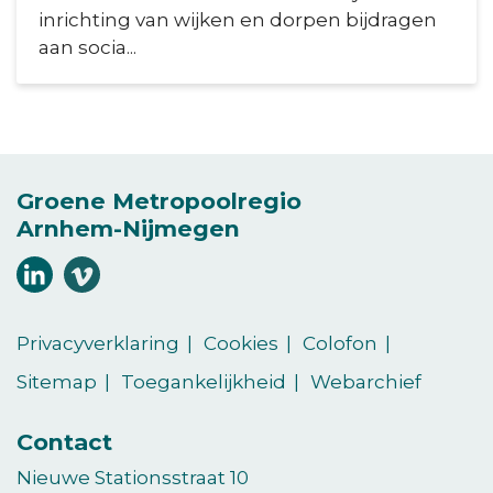
inrichting van wijken en dorpen bijdragen
aan socia...
Groene Metropoolregio
Arnhem-Nijmegen
Volg
Volg
ons
ons
(Opent in een nieuw venster)
(Opent in een nieuw venster)
op
op
Privacyverklaring
Cookies
Colofon
LinkedIn
vimeo
Sitemap
Toegankelijkheid
Webarchief
Contact
Nieuwe Stationsstraat 10