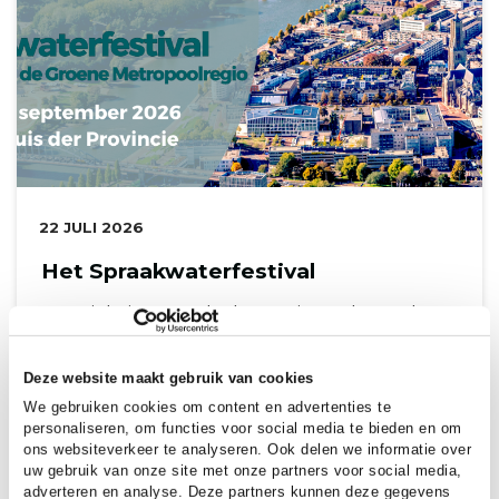
DATUM:
22 JULI 2026
Het Spraakwaterfestival
De Stichting Landschapstriënnale en de
Groene Metropoolregio Arnhem-Nijmegen
nodigen je uit voor een inspirerend en
Deze website maakt gebruik van cookies
interactief kennisfestival over de
We gebruiken cookies om content en advertenties te
veranderende dynamiek van water in het
personaliseren, om functies voor social media te bieden en om
ons websiteverkeer te analyseren. Ook delen we informatie over
landschap....
uw gebruik van onze site met onze partners voor social media,
adverteren en analyse. Deze partners kunnen deze gegevens