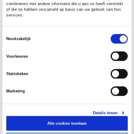
combineren met andere informatie die u aan ze heeft verstrekt
of die ze hebben verzameld op basis van uw gebruik van hun
services.
Toestemmingsselectie
Noodzakelijk
Voorkeuren
Statistieken
Marketing
DATUM:
21 JULI 2026
Details tonen
Vacature: Adviseur Public Affairs &
Alle cookies toestaan
Lobby (focus EU)