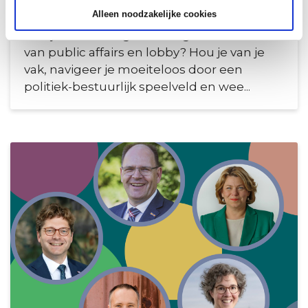
Alleen noodzakelijke cookies
Ben je toe aan een pittige uitdaging? En
heb je al de nodige ervaring in de wereld
van public affairs en lobby? Hou je van je
vak, navigeer je moeiteloos door een
politiek-bestuurlijk speelveld en wee...