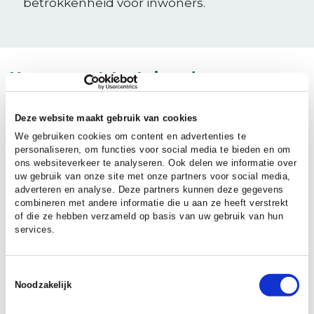
betrokkenheid voor inwoners.
Vormen van lokaal eigendom
De omgeving kan door een gezamenlijke
Deze website maakt gebruik van cookies
investering zonnepanelen of windturbines
We gebruiken cookies om content en advertenties te
aanschaffen en (laten) installeren. In dat
personaliseren, om functies voor social media te bieden en om
geval is de omgeving ook de direct eigenaar.
ons websiteverkeer te analyseren. Ook delen we informatie over
uw gebruik van onze site met onze partners voor social media,
(collectief eigendom).
adverteren en analyse. Deze partners kunnen deze gegevens
combineren met andere informatie die u aan ze heeft verstrekt
Er kan een rechtspersoon, zoals een
of die ze hebben verzameld op basis van uw gebruik van hun
services.
vereniging, coöperatie of besloten
vennootschap op gericht worden die het
eigendom verwerft. Vervolgens kan de lokale
Toestemmingsselectie
omgeving participeren in die rechtspersoon.
Noodzakelijk