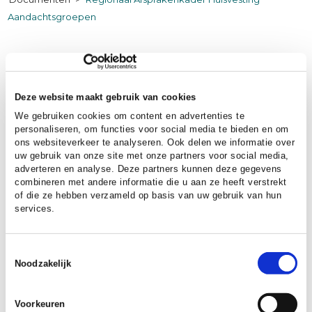
Aandachtsgroepen
In de Groene Metropoolregio Arnhem-
Nijmegen werken gemeenten,
woningcorporaties en zorg- en
Deze website maakt gebruik van cookies
welzijnsorganisaties samen aan passende
We gebruiken cookies om content en advertenties te
personaliseren, om functies voor social media te bieden en om
huisvesting voor iedereen. Het
Regionaal
ons websiteverkeer te analyseren. Ook delen we informatie over
Afsprakenkader Huisvesting
uw gebruik van onze site met onze partners voor social media,
Aandachtsgroepen 2024
legt vast hoe we
adverteren en analyse. Deze partners kunnen deze gegevens
zorgen voor vitale wijken, evenwichtige
combineren met andere informatie die u aan ze heeft verstrekt
of die ze hebben verzameld op basis van uw gebruik van hun
verdeling van woningen en goede
services.
ondersteuning voor inwoners die extra hulp
nodig hebben. Met deze afspraken bouwen we
Toestemmingsselectie
aan toekomstbestendige woonomgevingen,
Noodzakelijk
waarin iedereen een plek kan vinden.
Voorkeuren
REGIONAAL AFSPRAKENKADER HUISVESTING