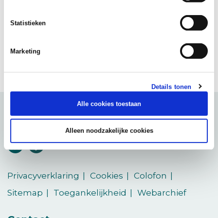
AANDACHTSGROEPEN
Statistieken
Marketing
Deel
Pagina delen
pagina
(Opent in een ni
op
Details tonen
LinkedIn
Alle cookies toestaan
Groene Metropoolregio
Arnhem-Nijmegen
Alleen noodzakelijke cookies
Volg
Volg
ons
ons
(Opent in een nieuw venster)
(Opent in een nieuw venster)
op
op
Privacyverklaring
Cookies
Colofon
LinkedIn
vimeo
Sitemap
Toegankelijkheid
Webarchief