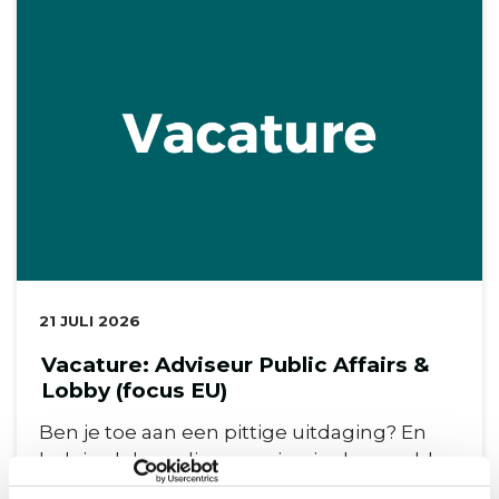
DATUM:
21 JULI 2026
Vacature: Adviseur Public Affairs &
Lobby (focus EU)
Ben je toe aan een pittige uitdaging? En
heb je al de nodige ervaring in de wereld
van public affairs en lobby? Hou je van je