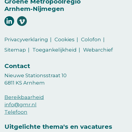
Groene Metropoolregio
Arnhem-Nijmegen
Volg
Volg
ons
ons
(Opent in een nieuw venster)
(Opent in een nieuw venster)
op
op
Privacyverklaring
Cookies
Colofon
LinkedIn
vimeo
Sitemap
Toegankelijkheid
Webarchief
Contact
Nieuwe Stationsstraat 10
6811 KS Arnhem
Bereikbaarheid
info@gmr.nl
Telefoon
Uitgelichte thema's en vacatures