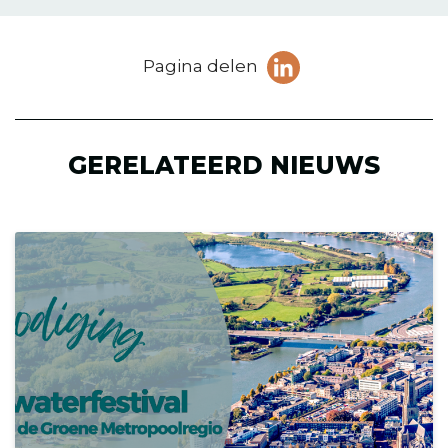
Deel
Pagina delen
pagina
(Opent in een ni
op
LinkedIn
GERELATEERD NIEUWS