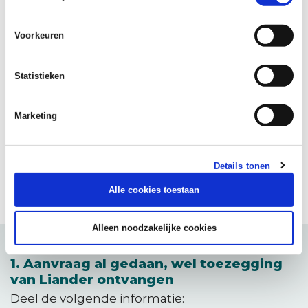
3. Hogere acceptatie van stroomstoring
Voorkeuren
4. Piekdrukte op het elektriciteitsnet door
huishoudens vermijden
Statistieken
Marketing
Een aanvraag doen bij Liander
Hieronder vind je de opties om een aanvraag te
doen bij Liander. Kijk goed welke optie voor jou
Details tonen
of je projectontwikkelaar van toepassing is.
Alle cookies toestaan
Alleen noodzakelijke cookies
1. Aanvraag al gedaan, wel toezegging
van Liander ontvangen
Deel de volgende informatie: