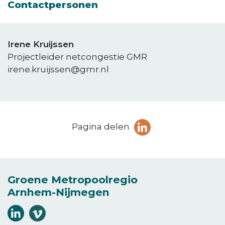
Contactpersonen
Irene Kruijssen
Projectleider netcongestie GMR
irene.kruijssen@gmr.nl
Deel
Pagina delen
pagina
(Opent in een ni
op
LinkedIn
Groene Metropoolregio
Arnhem-Nijmegen
Volg
Volg
ons
ons