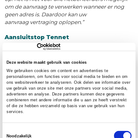
om de aanvraag te verwerken wanneer er nog
geen adres is. Daardoor kan uw
aanvraag vertraging oplopen.”
Aansluitstop Tennet
Volop in het nieuws op dit moment is dat
Tennet dreigt met een aansluitstop in de loop
van het jaar voor kleinverbruikers in (delen van)
Deze website maakt gebruik van cookies
het FGU-gebied. Tennet noemt vier interventies
We gebruiken cookies om content en advertenties te
die nodig zijn om de aansluitstop te voorkomen.
personaliseren, om functies voor social media te bieden en om
ons websiteverkeer te analyseren. Ook delen we informatie over
Deze interventies zijn:
uw gebruik van onze site met onze partners voor social media,
adverteren en analyse. Deze partners kunnen deze gegevens
1. Versnelling van cruciale bouwprojecten van
combineren met andere informatie die u aan ze heeft verstrekt
of die ze hebben verzameld op basis van uw gebruik van hun
netbeheerders
services.
2. Inzet op maatregelen in provincie Utrecht
intensiveren
Toestemmingsselectie
Noodzakelijk