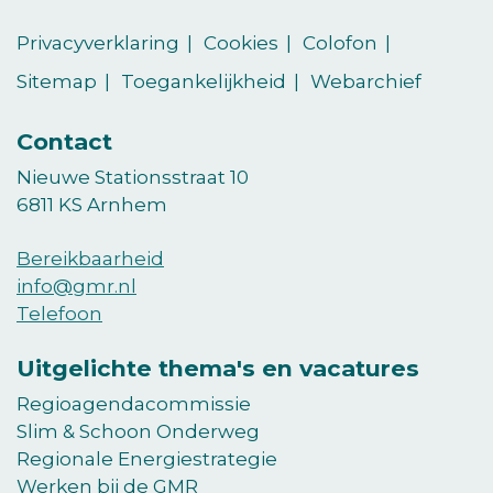
(Opent in een nieuw venster)
(Opent in een nieuw venster)
op
op
Privacyverklaring
Cookies
Colofon
LinkedIn
vimeo
Sitemap
Toegankelijkheid
Webarchief
Contact
Nieuwe Stationsstraat 10
6811 KS Arnhem
Bereikbaarheid
info@gmr.nl
Telefoon
Uitgelichte thema's en vacatures
Regioagendacommissie
Slim & Schoon Onderweg
Regionale Energiestrategie
Werken bij de GMR