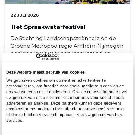
DATUM:
22 JULI 2026
Het Spraakwaterfestival
De Stichting Landschapstriënnale en de
Groene Metropoolregio Arnhem-Nijmegen
nodigen je uit voor een inspirerend en
interactief kennisfestival over de
veranderende dynamiek van water in het
Deze website maakt gebruik van cookies
landschap....
We gebruiken cookies om content en advertenties te
personaliseren, om functies voor social media te bieden en om
ons websiteverkeer te analyseren. Ook delen we informatie over
uw gebruik van onze site met onze partners voor social media,
adverteren en analyse. Deze partners kunnen deze gegevens
combineren met andere informatie die u aan ze heeft verstrekt
of die ze hebben verzameld op basis van uw gebruik van hun
services.