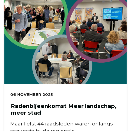
DATUM:
06 NOVEMBER 2025
Radenbijeenkomst Meer landschap,
meer stad
Maar liefst 44 raadsleden waren onlangs
aanwezig bij de regionale