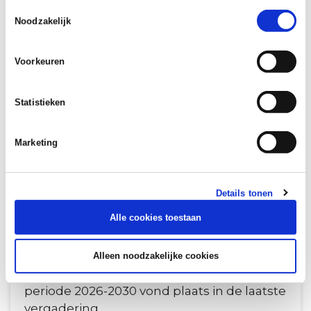
Toestemmingsselectie
Noodzakelijk
Voorkeuren
Statistieken
Marketing
DATUM:
14 JULI 2026
Benoeming bestuurlijk
opdrachtgevers
Details tonen
Alle cookies toestaan
De Groene Metropoolregio Arnhem-
Nijmegen (GMR) gaat een nieuwe
bestuursperiode in. De benoeming van de
Alleen noodzakelijke cookies
nieuwe bestuurlijk opdrachtgevers voor de
periode 2026-2030 vond plaats in de laatste
vergadering...