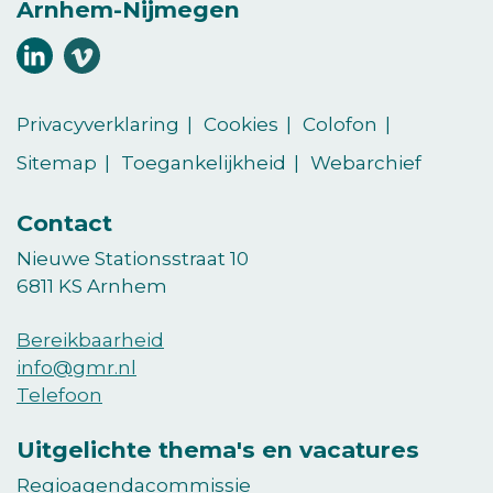
Arnhem-Nijmegen
Volg
Volg
ons
ons
(Opent in een nieuw venster)
(Opent in een nieuw venster)
op
op
Privacyverklaring
Cookies
Colofon
LinkedIn
vimeo
Sitemap
Toegankelijkheid
Webarchief
Contact
Nieuwe Stationsstraat 10
6811 KS Arnhem
Bereikbaarheid
info@gmr.nl
Telefoon
Uitgelichte thema's en vacatures
Regioagendacommissie