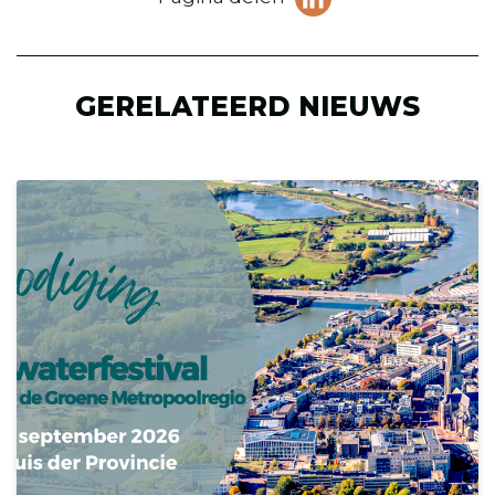
pagina
(Opent in een ni
op
LinkedIn
GERELATEERD NIEUWS