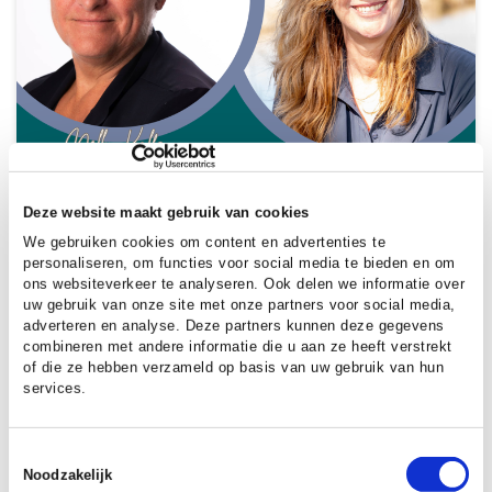
Deze website maakt gebruik van cookies
DATUM:
13 JULI 2026
We gebruiken cookies om content en advertenties te
NOVEX-check brengt overzicht in
personaliseren, om functies voor social media te bieden en om
ons websiteverkeer te analyseren. Ook delen we informatie over
gebied vol ruimtelijke opgaven
uw gebruik van onze site met onze partners voor social media,
adverteren en analyse. Deze partners kunnen deze gegevens
Hoe zorg je dat grote ruimtelijke opgaven
combineren met andere informatie die u aan ze heeft verstrekt
elkaar niet in de weg zitten, maar elkaar
of die ze hebben verzameld op basis van uw gebruik van hun
juist versterken? In het gebied Arnhem-
services.
Nijmegen-Foodvalley (ANF) is een nieuwe
aanpak getest: de NOVEX-check.
Toestemmingsselectie
Noodzakelijk