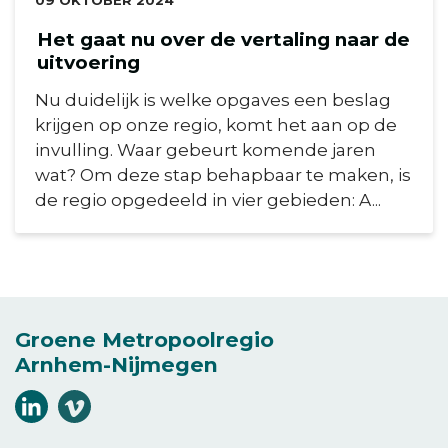
Het gaat nu over de vertaling naar de
uitvoering
Nu duidelijk is welke opgaves een beslag
krijgen op onze regio, komt het aan op de
invulling. Waar gebeurt komende jaren
wat? Om deze stap behapbaar te maken, is
de regio opgedeeld in vier gebieden: A...
Groene Metropoolregio
Arnhem-Nijmegen
Volg
Volg
ons
ons
(Opent in een nieuw venster)
(Opent in een nieuw venster)