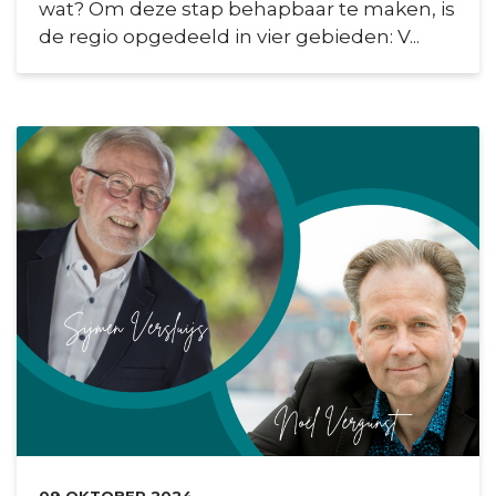
wat? Om deze stap behapbaar te maken, is
de regio opgedeeld in vier gebieden: V...
DATUM:
09 OKTOBER 2024