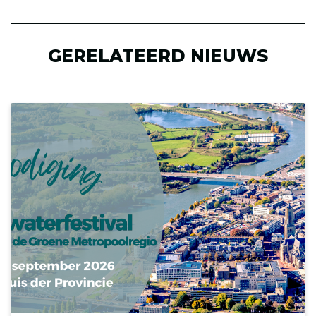
pagina
(Opent in een ni
op
LinkedIn
GERELATEERD NIEUWS