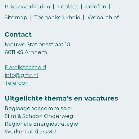
op
op
Privacyverklaring
Cookies
Colofon
LinkedIn
vimeo
Sitemap
Toegankelijkheid
Webarchief
Contact
Nieuwe Stationsstraat 10
6811 KS Arnhem
Bereikbaarheid
info@gmr.nl
Telefoon
Uitgelichte thema's en vacatures
Regioagendacommissie
Slim & Schoon Onderweg
Regionale Energiestrategie
Werken bij de GMR