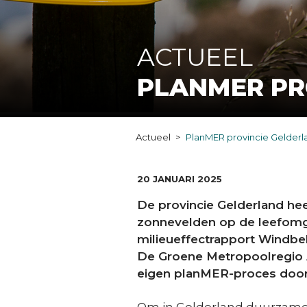
ACTUEEL
PLANMER PR
Actueel
PlanMER provincie Gelderla
DATUM:
20 JANUARI 2025
De provincie Gelderland he
zonnevelden op de leefomgev
milieueffectrapport Windbele
De Groene Metropoolregio 
eigen planMER-proces doorl