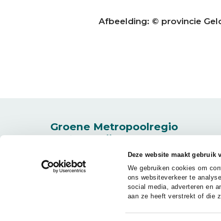
Afbeelding: © provincie Gel
Groene Metropoolregio
Arnhem-Nijmegen
Deze website maakt gebruik 
Volg
Volg
We gebruiken cookies om conte
ons
ons
(Opent in een nieuw venster)
(Opent in een nieuw venster)
ons websiteverkeer te analyse
op
op
social media, adverteren en 
Privacyverklaring
Cookies
Colofon
LinkedIn
vimeo
aan ze heeft verstrekt of die
Toegankelijkheid
Webarchief