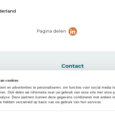
derland
Deel
Pagina delen
pagina
(Opent in een ni
op
LinkedIn
Contact
Nieuwe Stationsstraat 1
6811 KS Arnhem
van cookies
nt en advertenties te personaliseren, om functies voor social media t
ren. Ook delen we informatie over uw gebruik van onze site met onze p
Bereikbaarheid
analyse. Deze partners kunnen deze gegevens combineren met andere in
Sitemap
info@gmr.nl
 ze hebben verzameld op basis van uw gebruik van hun services.
Telefoon