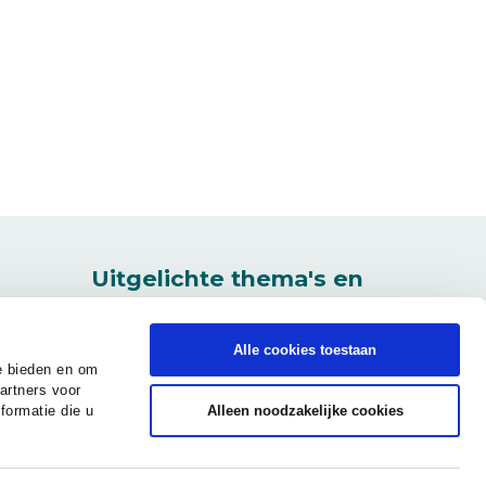
euw venster)
Uitgelichte thema's en
vacatures
0
Regioagendacommissie
Alle cookies toestaan
Slim & Schoon Onderweg
e bieden en om
artners voor
Regionale Energiestrategie
formatie die u
Alleen noodzakelijke cookies
Werken bij de GMR