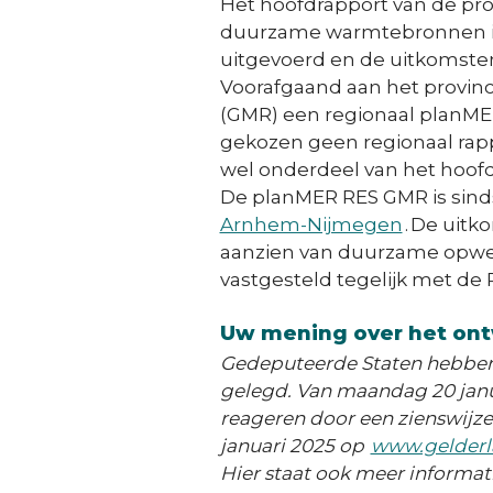
Het hoofdrapport van de pro
duurzame warmtebronnen in 
uitgevoerd en de uitkomsten
Voorafgaand aan het provin
(GMR) een regionaal planMER
gekozen geen regionaal rap
wel onderdeel van het hoofd
De planMER RES GMR is sinds
Arnhem-Nijmegen
. De uit
aanzien van duurzame opwe
vastgesteld tegelijk met de 
Uw mening over het ont
Gedeputeerde Staten hebben h
gelegd. Van maandag 20 janu
reageren door een zienswijze
januari 2025 op
www.gelderl
Hier staat ook meer informati