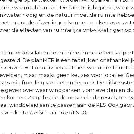
 energie op te wekken worden windparken en zo
ame warmtebronnen. De ruimte is beperkt, want
kwater nodig en de natuur moet de ruimte hebben
oeten goede afwegingen kunnen maken over wat op
 over de effecten van ruimtelijke ontwikkelingen o
ft onderzoek laten doen en het milieueffectrappor
gesteld. De planMER is een feitelijk en onafhankeli
e keuzes. Het onderzoek laat zien wat de milieueffec
velden, maar maakt geen keuzes voor locaties. Ge
laats ná afronding van het onderzoek. De uitkomst
te geven over waar windparken, zonnevelden en d
 komen. Zo gebruikt de provincie de resultaten v
iaal windbeleid aan te passen aan de RES. Ook geb
 verder te werken aan de RES 1.0.