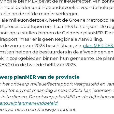
vinciale planMER bevat de milieueffecten van zonn
heel Gelderland. Het onderzoek is voor de hele pr
 zijn op dezelfde manier verkregen.
ciale milieuonderzoek, heeft de Groene Metropool
-proces doorlopen om haar RES te herijken. De reg
port op te stellen binnen de Gelderse planMER. De
rapport, maar er is geen Regionale Aanvulling.
 de zomer van 2023 beschikbaar, zie
plan MER RES
komsten helpen de bestuurders in de afwegingen en 
k in zoekgebieden binnen hun gemeente. De plan
RES 2.0 in de tweede helft van 2025.
werp planMER van de provincie
et ontwerp milieueffectrapport vastgesteld en vanaf
ari tot en met maandag 3 maart 2025 kan iedereen d
 in te dienen. De ontwerp planMER en de bijbehoren
and.nl/planmerwindbeleid
e over hoe u een zienswijze indient.