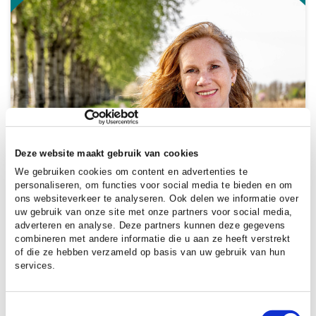
Deze website maakt gebruik van cookies
We gebruiken cookies om content en advertenties te
personaliseren, om functies voor social media te bieden en om
ons websiteverkeer te analyseren. Ook delen we informatie over
uw gebruik van onze site met onze partners voor social media,
adverteren en analyse. Deze partners kunnen deze gegevens
DATUM:
22 DECEMBER 2022
combineren met andere informatie die u aan ze heeft verstrekt
of die ze hebben verzameld op basis van uw gebruik van hun
‘De kwaliteiten van onze regio
services.
versterken’
Op 1 januari 2021 zag de Groene
Toestemmingsselectie