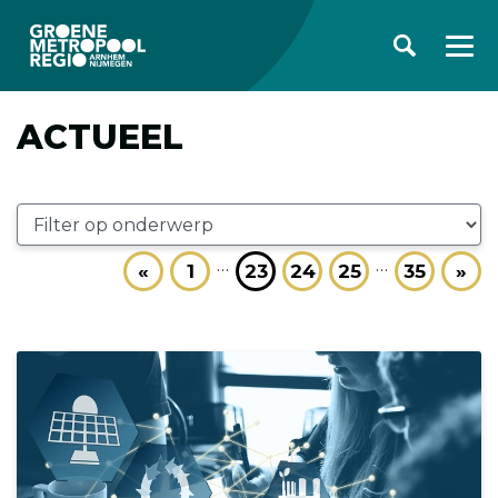
ACTUEEL
…
…
«
1
23
24
25
35
»