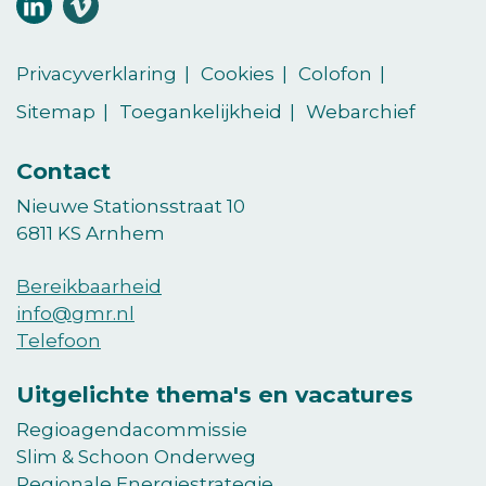
Volg
Volg
ons
ons
(Opent in een nieuw venster)
(Opent in een nieuw venster)
op
op
Privacyverklaring
Cookies
Colofon
LinkedIn
vimeo
Sitemap
Toegankelijkheid
Webarchief
Contact
Nieuwe Stationsstraat 10
6811 KS Arnhem
Bereikbaarheid
info@gmr.nl
Telefoon
Uitgelichte thema's en vacatures
Regioagendacommissie
Slim & Schoon Onderweg
Regionale Energiestrategie